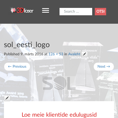
Otsi:
sol_eesti_logo
Published
9. märts 2016
at
126 × 53
in
Avaleht
←
Previous
Next
→
Loe meie klientide edulugusid